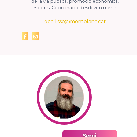
de la via pública, promoció econòmica,
esports, Coordinació d’esdeveniments
opallisso@montblanc.cat
Sergi