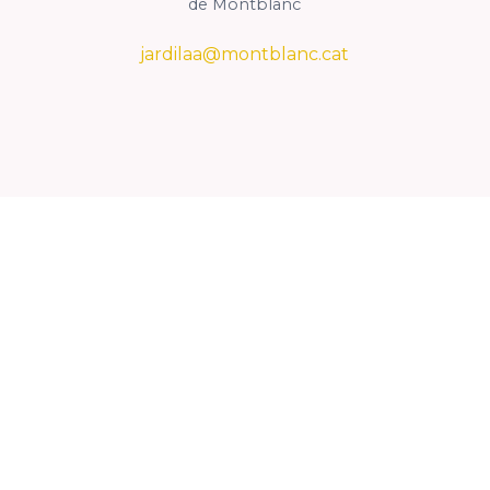
de Montblanc
jardilaa@montblanc.cat