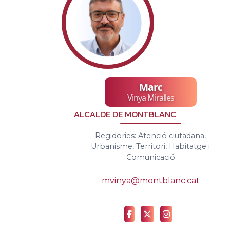
Marc
Vinya Miralles
ALCALDE DE MONTBLANC
Regidories: Atenció ciutadana,
Urbanisme, Territori, Habitatge i
Comunicació
mvinya@montblanc.cat