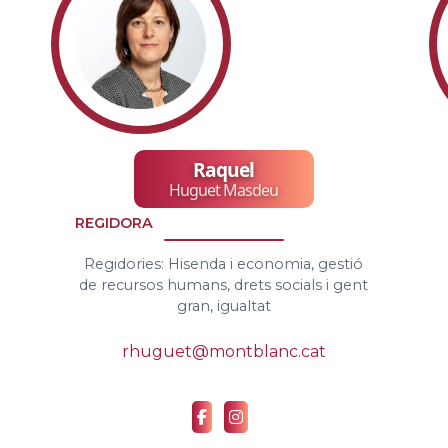
Raquel
Huguet Masdeu
REGIDORA
Regidories: Hisenda i economia, gestió
de recursos humans, drets socials i gent
gran, igualtat
rhuguet@montblanc.cat