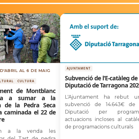
AJUNTAMENT
D'ABRIL AL 6 DE MAIG
Subvenció de l’E-catàleg de 
LTURAL
CULTURA
Diputació de Tarragona 202
ament de Montblanc
na a sumar a la
L'Ajuntament ha rebut u
 de la Pedra Seca
subvenció de 14.643€ de 
 caminada el 22 de
Diputació per program
re
actuacions incloses al catàl
de programacions culturals
an a la venda les
ions del Tast de pedra