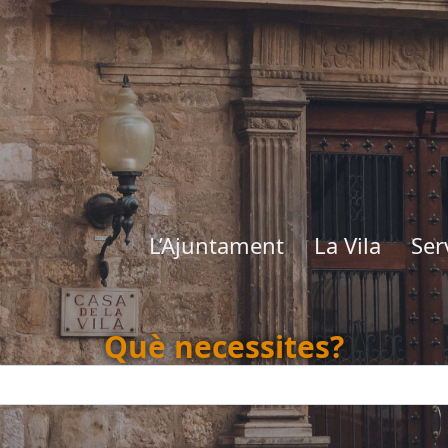
L’Ajuntament
La Vila
Ser
Què necessites
?