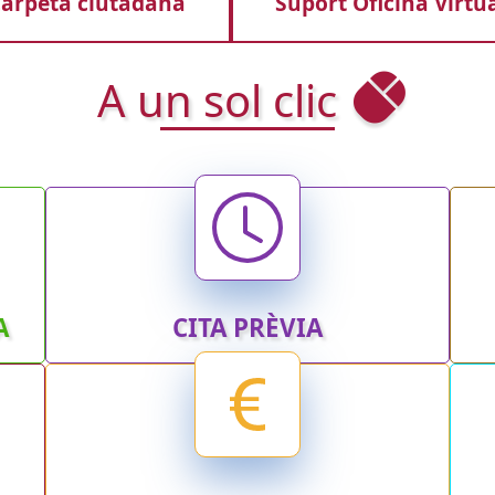
arpeta ciutadana
Suport Oficina Virtu
A un sol clic
A
CITA PRÈVIA