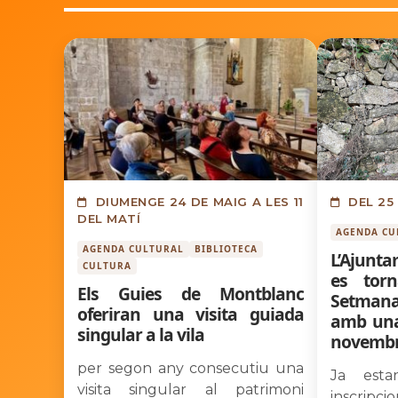
DIUMENGE 24 DE MAIG A LES 11
DEL 25 
DEL MATÍ
AGENDA CU
AGENDA CULTURAL
BIBLIOTECA
L’Ajunt
CULTURA
es tor
Els Guies de Montblanc
Setmana
oferiran una visita guiada
amb una
singular a la vila
novemb
per segon any consecutiu una
Ja est
visita singular al patrimoni
inscripc