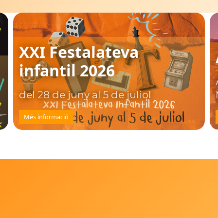
XXI Festalateva
infantil 2026
del 28 de juny al 5 de juliol
Més informació