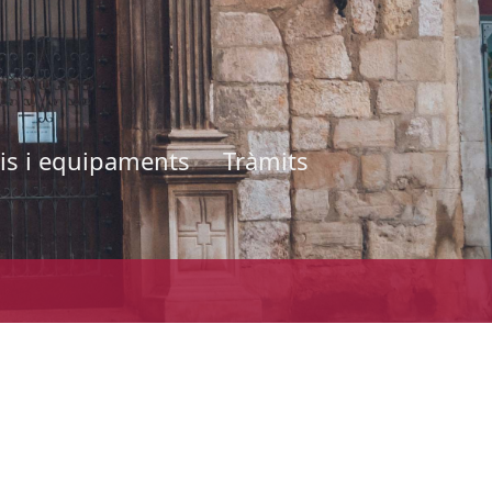
is i equipaments
Tràmits