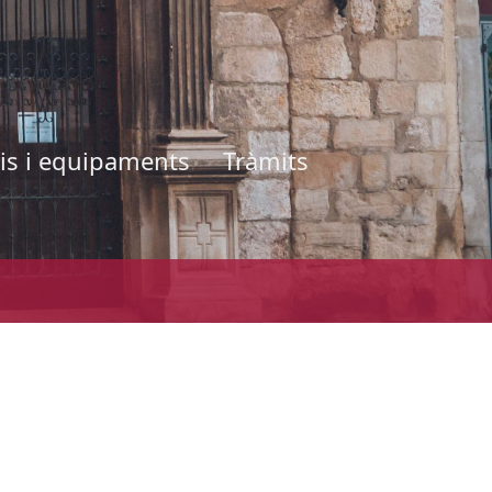
is i equipaments
Tràmits